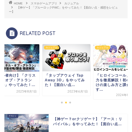
HOME
スマホゲームアプリ
カジュアル
【神ゲー】「ブルーロックPWC」をやってみた！【面白い点・感想をレビュ
ー】
RELATED POST
RPG
カジュアル
カジュアル
「タップアウェイ Tap
「ヒロインコール」の魅
【初心者向け】「
Away 3D」をやってみ
力を徹底解説！初心者向
タル・オブ・アト
た！【面白い点...
けの楽しみ方と課金お
(CoA)」やってみた
す...
2023年6月1日
202
2024年8月20日
【神ゲー？orクソゲー？】「アース：リ
バイバル」をやってみた！【面白い点...