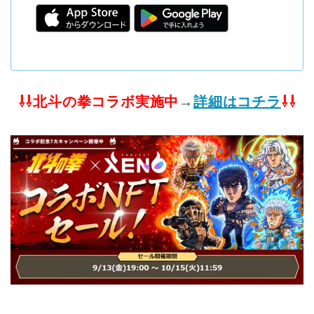
⇩⇩北斗の拳コラボ実施中
→
詳細はコチラ
⇩⇩