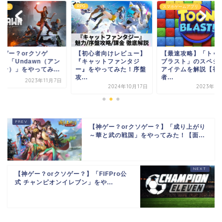
RPG
・TPS
スマホゲームアプリ
神ゲー？orクソゲ
【初心者向けレビュー】
【最速攻略】「トゥ
？】「Undawn（アン
『キャットファンタジ
ブラスト」のスペシ
ーン）」をやってみ...
ー』をやってみた！序盤
アイテムを解説【初
攻...
者...
2023年11月7日
2024年10月17日
2023年6
【神ゲー？orクソゲー？】「成り上がり
～華と武の戦国」をやってみた！【面...
【神ゲー？orクソゲー？】「FIFPro公
式 チャンピオンイレブン」をや...