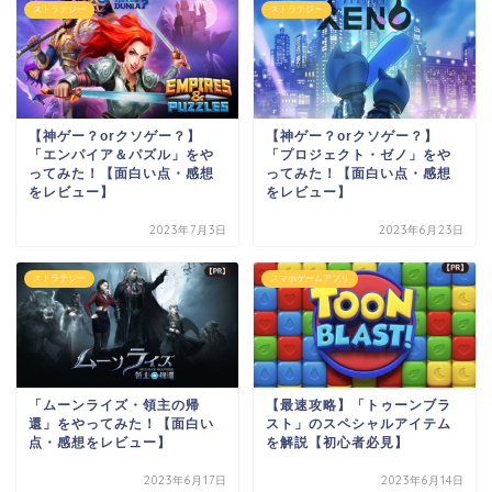
ストラテジー
ストラテジー
【神ゲー？orクソゲー？】
【神ゲー？orクソゲー？】
「エンパイア＆パズル」をや
「プロジェクト・ゼノ」をや
ってみた！【面白い点・感想
ってみた！【面白い点・感想
をレビュー】
をレビュー】
2023年7月3日
2023年6月23日
ストラテジー
スマホゲームアプリ
「ムーンライズ・領主の帰
【最速攻略】「トゥーンブラ
還」をやってみた！【面白い
スト」のスペシャルアイテム
点・感想をレビュー】
を解説【初心者必見】
2023年6月17日
2023年6月14日