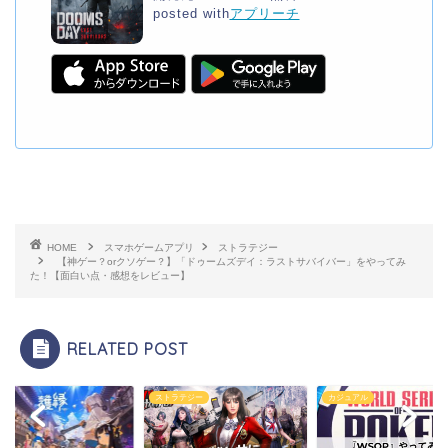
posted with
アプリーチ
HOME
スマホゲームアプリ
ストラテジー
【神ゲー？orクソゲー？】「ドゥームズデイ：ラストサバイバー」をやってみ
た！【面白い点・感想をレビュー】
RELATED POST
RPG
ストラテジー
カジュアル