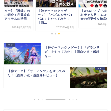
の
【神ゲー？orクソゲ
【WSOPアプリ攻略】初
【レビュー
略
ー？】「パズル＆サバイ
心者でも勝てるコツ＆課
魅力をご紹
バル」をやってみた！
金の必要性を徹底解説...
や課金アイ
【面...
方...
2026年4月27日
8日
2023年6月2日
【神ゲー？orクソゲー？】「グランサ
ガ」をやってみた！【面白い点・感想
を...
【神ゲー？】「ザ・アンツ」をやってみ
た！【面白い点・感想をレビュー】