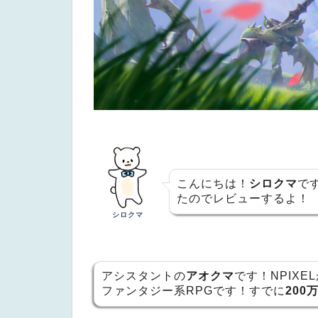
こんにちは！
シロクマ
で
たのでレビューするよ！
シロクマ
アシスタントの
アオクマ
です！NPIXE
ファンタジー系RPGです！すでに
200