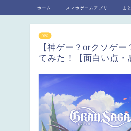
ホーム
スマホゲームアプリ
ま
RPG
【神ゲー？orクソゲ
てみた！【面白い点・