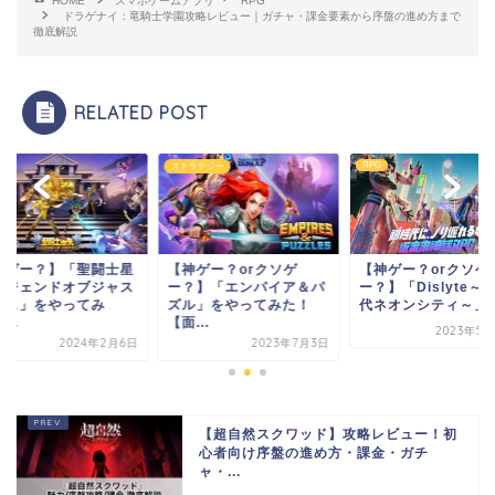
HOME
スマホゲームアプリ
RPG
ドラゲナイ：竜騎士学園攻略レビュー｜ガチャ・課金要素から序盤の進め方まで
徹底解説
RELATED POST
RPG
ストラテジー
神ゲー？】「聖闘士星
【神ゲー？orクソゲ
【神ゲー？orクソゲ
レジェンドオブジャス
ー？】「エンパイア＆パ
ー？】「Dislyte～
ィス」をやってみ
ズル」をやってみた！
代ネオンシティ～」..
...
【面...
2023年5月
2024年2月6日
2023年7月3日
【超自然スクワッド】攻略レビュー！初
心者向け序盤の進め方・課金・ガチ
ャ・...