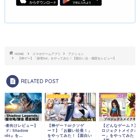
HOME
スマホゲームアプリ
アクション
【神ゲー】「崩壊3rd」をやってみた！【面白い点・感想をレビュー】
RELATED POST
シミュレーション
カジュアル
初心者向けレビュー】
【神ゲー？orクソゲ
【どんなゲーム？】
イド: Shadow
ー？】「お願い社長！」
ロジェクトメイクオ
gends』を...
をやってみた！【面白い
ー」をやってみた！