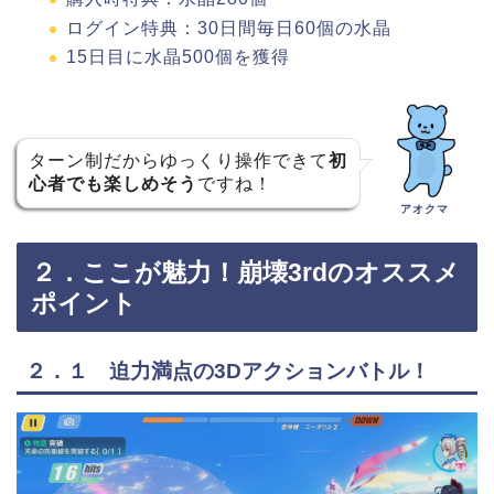
ログイン特典：30日間毎日60個の水晶
15日目に水晶500個を獲得
ターン制だからゆっくり操作できて
初
心者でも楽しめそう
ですね！
アオクマ
２．ここが魅力！崩壊3rdのオススメ
ポイント
２．１ 迫力満点の3Dアクションバトル！