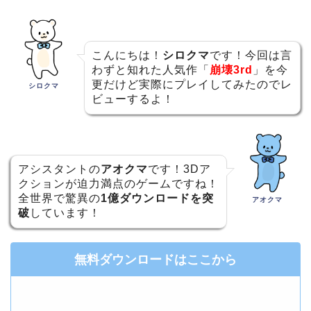
こんにちは！
シロクマ
です！今回は言
わずと知れた人気作「
崩壊3rd
」を今
更だけど実際にプレイしてみたのでレ
シロクマ
ビューするよ！
アシスタントの
アオクマ
です！3Dア
クションが迫力満点のゲームですね！
全世界で驚異の
1億ダウンロードを突
アオクマ
破
しています！
無料ダウンロードはここから