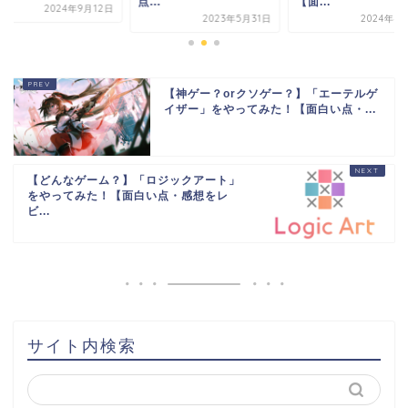
点...
【面...
2024年9月12日
2023年5月31日
2024年4
【神ゲー？orクソゲー？】「エーテルゲ
イザー」をやってみた！【面白い点・...
【どんなゲーム？】「ロジックアート」
をやってみた！【面白い点・感想をレ
ビ...
サイト内検索