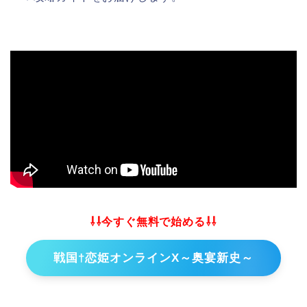
⇩⇩今すぐ無料で始める⇩⇩
戦国†恋姫オンラインX～奥宴新史～