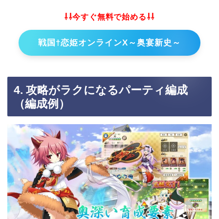
⇩⇩今すぐ無料で始める⇩⇩
戦国†恋姫オンラインX～奥宴新史～
4. 攻略がラクになるパーティ編成
（編成例）