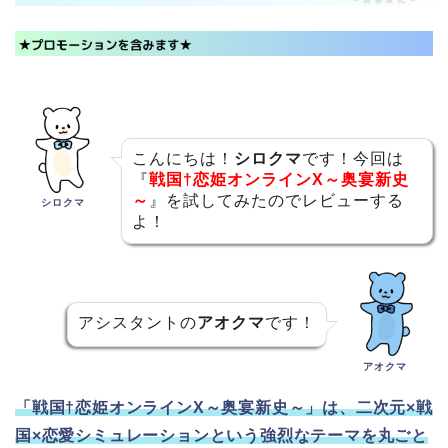
こんにちは！
シロクマ
です！今回は
『
戦国†恋姫オンラインX～奥宴新史
～
』を試してみたのでレビューする
シロクマ
よ！
アシスタントの
アオクマ
です！
アオクマ
「戦国†恋姫オンラインX～奥宴新史～」は、二次元×戦
国×恋愛シミュレーションという強烈なテーマを丸ごと