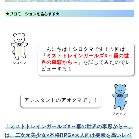
こんにちは！
シロクマ
です！今回は
『
ミストトレインガールズX～霧の世
界の車窓から～
』を試してみたのでレ
シロクマ
ビューするよ！
アシスタントの
アオクマ
です！
アオクマ
「ミストトレインガールズX～霧の世界の車窓から～」
は、二次元美少女×本格RPG×大人向け要素を高いレベ