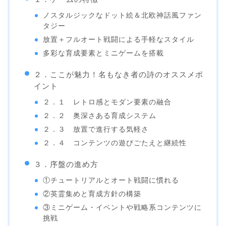
ノスタルジックなドット絵＆北欧神話風ファン
タジー
放置＋フルオート戦闘による手軽なスタイル
多彩な育成要素とミニゲームを搭載
２．ここが魅力！名もなき者の詩のオススメポ
イント
２．１ レトロ感とモダン要素の融合
２．２ 奥深さある育成システム
２．３ 放置で進行する気軽さ
２．４ コンテンツの遊びごたえと継続性
３．序盤の進め方
①チュートリアルとオート戦闘に慣れる
②英霊集めと育成方針の構築
③ミニゲーム・イベントや戦略系コンテンツに
挑戦