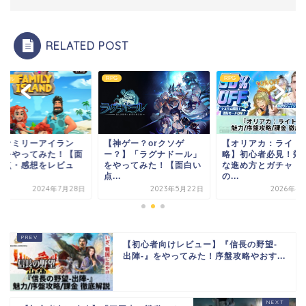
RELATED POST
RPG
RPG
ュアル
ファミリーアイラン
【神ゲー？orクソゲ
【オリアカ：ライト
」をやってみた！【面
ー？】「ラグナドール」
略】初心者必見！効
い点・感想をレビュ
をやってみた！【面白い
な進め方とガチャ・
】
点...
の...
2024年7月28日
2023年5月22日
2026年4
【初心者向けレビュー】『信長の野望-
出陣-』をやってみた！序盤攻略やおす...