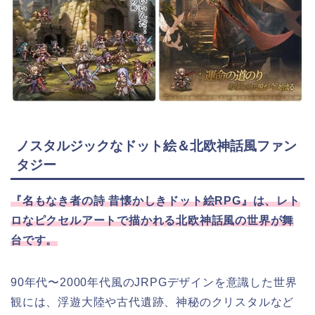
ノスタルジックなドット絵＆北欧神話風ファン
タジー
『名もなき者の詩 昔懐かしきドット絵RPG』は、レト
ロなピクセルアートで描かれる北欧神話風の世界が舞
台です。
90年代〜2000年代風のJRPGデザインを意識した世界
観には、浮遊大陸や古代遺跡、神秘のクリスタルなど