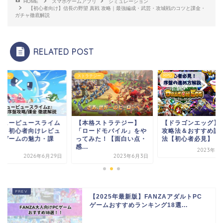
HOME
スマホゲームアプリ
シミュレーション
【初心者向け】信長の野望 真戦 攻略｜最強編成・武芸・攻城戦のコツと課金・
ガチャ徹底解説
RELATED POST
RPG
ュアル
ストラテジー
ピューピュースライム
【本格ストラテジー】
【ドラゴンエッグ】
略】初心者向けレビュ
「ロードモバイル」をや
攻略法＆おすすめ課
！ゲームの魅力・課
ってみた！【面白い点・
法【初心者必見】
.
感...
2023年7
2026年6月29日
2023年6月3日
【2025年最新版】FANZAアダルトPC
ゲームおすすめランキング18選...