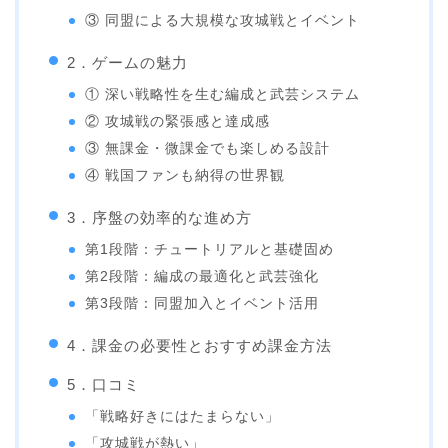
③ 同盟による大規模な攻城戦とイベント
2．ゲームの魅力
① 深い戦略性を生む編成と武芸システム
② 攻城戦の緊張感と達成感
③ 無課金・微課金でも楽しめる設計
④ 戦国ファンも納得の世界観
3．序盤の効率的な進め方
第1段階：チュートリアルと基礎固め
第2段階：編成の最適化と武芸強化
第3段階：同盟加入とイベント活用
4．課金の必要性とおすすめ課金方法
5．口コミ
「戦略好きにはたまらない」
「攻城戦が熱い」