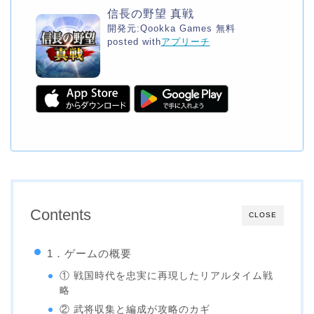
信長の野望 真戦
開発元:
Qookka Games
無料
posted with
アプリーチ
Contents
CLOSE
1．ゲームの概要
① 戦国時代を忠実に再現したリアルタイム戦
略
② 武将収集と編成が攻略のカギ