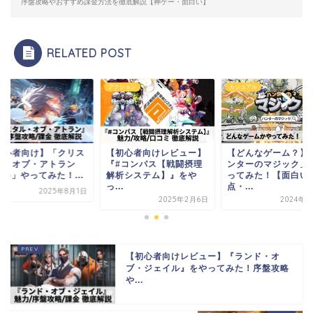
序盤攻略やおすすめ課金方法を徹底解説【神ゲー・面白い】
RELATED POST
アクション
カジュアル
初心者向け】「クリス
【初心者向けレビュー】
【どんなゲーム？】
ル・オブ・アトラン
『#コンパス【戦闘摂理
ンターのマジック」
oA)」やってみた！...
解析システム】』をや
ってみた！【面白い
っ...
点・...
2025年8月1日
2025年2月6日
2024年5
【初心者向けレビュー】『ランド・オ
ブ・ジェイル』をやってみた！序盤攻略
や...