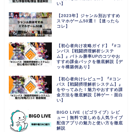
い】
【2023年】ジャンル別おすすめ
スマホゲーム50選！【迷ったら
コレ】
【初心者向け攻略ガイド】『#コ
ンパス【戦闘摂理解析システ
ム】』バトル勝率UPのコツやお
すすめ課金パックを徹底解説【デ
ッキ構築例あり】
【初心者向けレビュー】『#コン
パス【戦闘摂理解析システム】』
をやってみた！魅力やおすすめ課
金方法を徹底解説【神ゲー・面白
い】
BIGO LIVE（ビゴライブ）レビ
ュー｜無料で楽しめる人気ライブ
配信アプリの魅力と使い方を徹底
解説