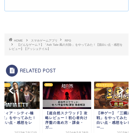
HOME
スマホゲームアプリ
RPG
【どんなゲーム？】「Ash Tale-風の大陸-」をやってみた！【面白い点・感想を
レビュー】【アッシュテイル】
RELATED POST
RPG
ラテジー
ストラテジー
マフィア・シティ-極
【超自然スクワッド】攻
【神ゲー】「三國志 
風雲」をやってみた！
略レビュー！初心者向け
戦」をやってみた！
面白い点・感想をレ
序盤の進め方・課金・
白い点・感想をレビ
.
ガ...
ー...
2023年7月12日
2026年5月28日
2023年5月