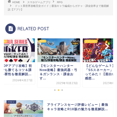
HOME
スマホゲームアプリ
RPG
ドット異世界攻略完全ガイド｜最強キャラ編成からガチャ・課金効率まで徹底解
説【アプリ】
RELATED POST
RPG
ュアル
アクション
WSOPアプリ攻略】初
【モンスターハンター
【どんなゲーム？】
者でも勝てるコツ＆課
Now攻略】最強武器・弓
「SSスネーカー」を
の必要性を徹底解説...
＆ガンランス・課金お
ってみた！【面白い
す...
感想...
2026年4月27日
2025年10月23日
2023年8月
アライアンスセージ評価レビュー｜最強
キャラ攻略とR18版の魅力を徹底解説...