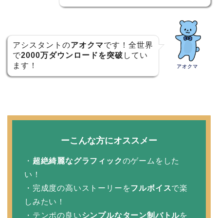
アシスタントの
アオクマ
です！全世界
で
2000万ダウンロードを突破
してい
ます！
アオクマ
ーこんな方にオススメー
・
超絶綺麗なグラフィック
のゲームをした
い！
・完成度の高いストーリーを
フルボイス
で楽
しみたい！
・テンポの良い
シンプルなターン制バトル
を