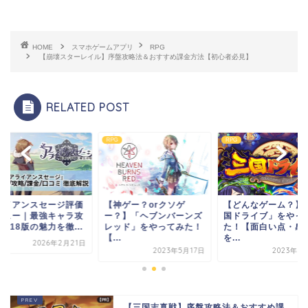
HOME
スマホゲームアプリ
RPG
【崩壊スターレイル】序盤攻略法＆おすすめ課金方法【初心者必見】
RELATED POST
RPG
RPG
ライアンスセージ評価
【神ゲー？orクソゲ
【どんなゲーム？】
ビュー｜最強キャラ攻
ー？】「ヘブンバーンズ
国ドライブ」をやっ
R18版の魅力を徹...
レッド」をやってみた！
た！【面白い点・感
【...
を...
2026年2月21日
2023年5月17日
2023年7
【三国志真戦】序盤攻略法＆おすすめ課