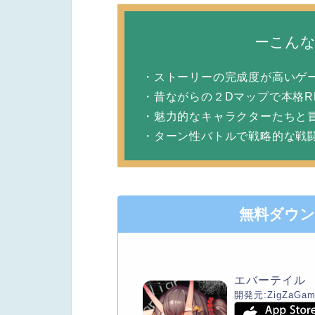
ーこん
・ストーリーの完成度が高いゲ
・昔ながらの２Dマップで本格R
・魅力的なキャラクターたちと
・ターン性バトルで戦略的な戦
無料ダウ
エバーテイル
開発元:
ZigZaGam