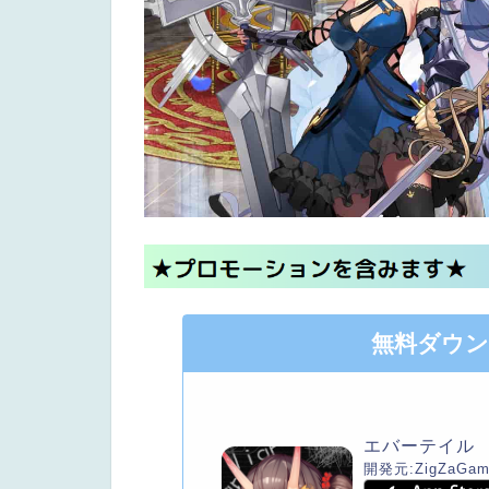
無料ダウ
エバーテイル
開発元:
ZigZaGam