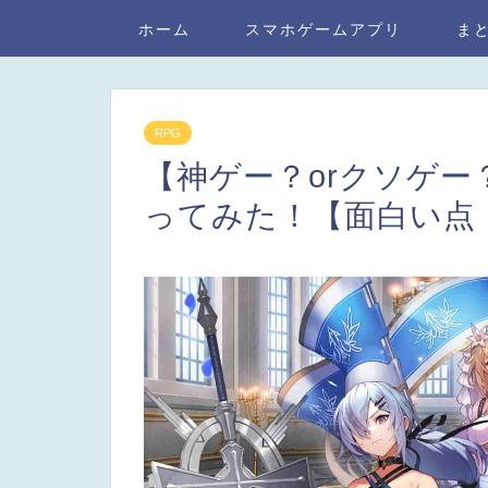
ホーム
スマホゲームアプリ
ま
RPG
【神ゲー？orクソゲ
ってみた！【面白い点