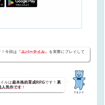
す！今回は『
エバーテイル
』を実際にプレイして
！
テイルは
超
本格的育成RPG
です！
累
超人気作です
！
アオクマ