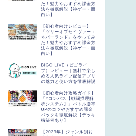
た！魅力やおすすめ課金方
法を徹底解説【神ゲー・面
白い】
【初心者向けレビュー】
『ツリーオブセイヴァー：
ネバーランド』をやってみ
た！魅力やおすすめ課金方
法を徹底解説【神ゲー・面
白い】
BIGO LIVE（ビゴライ
ブ）レビュー｜無料で楽し
める人気ライブ配信アプリ
の魅力と使い方を徹底解説
【初心者向け攻略ガイド】
『#コンパス【戦闘摂理解
析システム】』バトル勝率
UPのコツやおすすめ課金
パックを徹底解説【デッキ
構築例あり】
【2023年】ジャンル別お