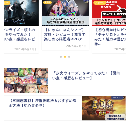
スポーツ
ストラテジー
にゃんにゃんシノビ】
【初心者向けレビュー】
「ムーンライズ・領
略・レビュー！放置で
『チャリロト』をやって
帰還」をやってみた
しめる猫忍者RPGア...
みた！魅力や遊び方を
【面白い点・感想を
徹...
ュ...
2026年7月8日
2025年8月25日
2023年6
「少女ウォーズ」をやってみた！【面白
い点・感想をレビュー】
【三国志真戦】序盤攻略法＆おすすめ課
金方法【初心者必見】