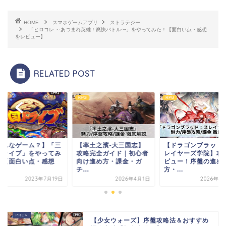
HOME
スマホゲームアプリ
ストラテジー
「ヒロコレ ～あつまれ英雄！爽快バトル〜」をやってみた！【面白い点・感想
をレビュー】
RELATED POST
RPG
RPG
どんなゲーム？】「三
【率土之濱-大三国志】
【ドラゴンブラッド
ドライブ」をやってみ
攻略完全ガイド｜初心者
レイヤーズ学院】攻
！【面白い点・感想
向け進め方・課金・ガ
ビュー！序盤の進め
.
チ...
方・...
2023年7月19日
2026年4月1日
2026年6
【少女ウォーズ】序盤攻略法＆おすすめ