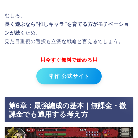
むしろ、
長く遊ぶなら“推しキャラ”を育てる方がモチベーショ
ンが続く
ため、
見た目重視の選択も立派な戦略と言えるでしょう。
⇩⇩今すぐ無料で始める⇩⇩
卑作 公式サイト
第6章：最強編成の基本｜無課金・微
課金でも通用する考え方