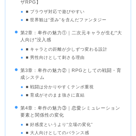
ザRPG】
■ ブラウザ対応で遊びやすい
■ 世界観は“歪み”を含んだファンタジー
第2章：卑作の魅力①｜二次元キャラが生む“大
人向け”没入感
■ キャラとの距離が少しずつ変わる設計
■ 男性向けとして刺さる理由
第3章：卑作の魅力②｜RPGとしての戦闘・育
成システム
■ 戦闘は分かりやすくテンポ重視
■ 育成がそのまま強さに直結
第4章：卑作の魅力③｜恋愛シミュレーション
要素と関係性の変化
■ 好感度というより“立場の変化”
■ 大人向けとしてのバランス感