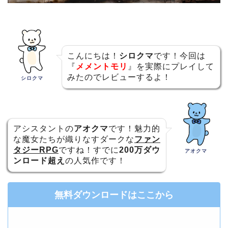
こんにちは！
シロクマ
です！今回は
『
メメントモリ
』を実際にプレイして
みたのでレビューするよ！
シロクマ
アシスタントの
アオクマ
です！魅力的
な魔女たちが織りなすダークな
ファン
タジーRPG
ですね！すでに
200万ダウ
アオクマ
ンロード超え
の人気作です！
無料ダウンロードはここから