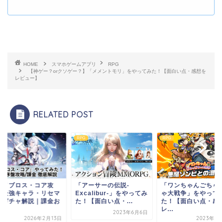
HOME
スマホゲームアプリ
RPG
【神ゲー？orクソゲー？】「メメントモリ」をやってみた！【面白い点・感想を
レビュー】
RELATED POST
RPG
RPG
RPG
「アーサーの伝説-
「ワンちゃんごちゃごち
【ダイブロ
マ
Excalibur-」をやってみ
ゃ大戦争」をやってみ
略】最強キ
お
た！【面白い点・...
た！【面白い点・感想を
ラ・ガチャ
レ...
す...
2023年6月6日
3日
2023年8月18日