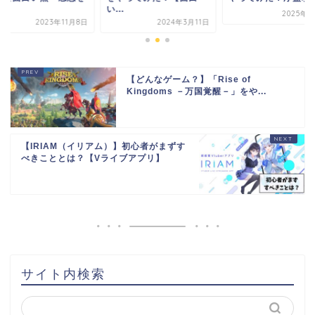
い...
レ
2025年8月3日
023年11月8日
2024年3月11日
【どんなゲーム？】「Rise of
Kingdoms －万国覚醒－」をや...
【IRIAM（イリアム）】初心者がまずす
べきこととは？【Vライブアプリ】
サイト内検索