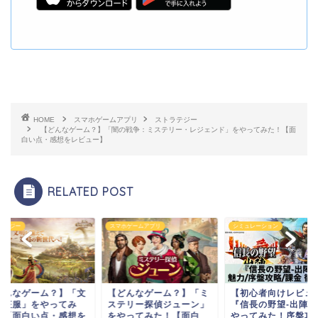
HOME
スマホゲームアプリ
ストラテジー
【どんなゲーム？】「闇の戦争：ミステリー・レジェンド」をやってみた！【面
白い点・感想をレビュー】
RELATED POST
スマホゲームアプリ
シミュレーション
ム？】「文
【どんなゲーム？】「ミ
【初心者向けレビュー】
やってみ
ステリー探偵ジューン」
『信長の野望-出陣-』を
点・感想を
をやってみた！【面白
やってみた！序盤攻略...