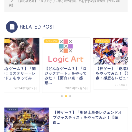
【初心者必見】「成り上がり～華と武の戦国」のおすすめ課金方法【コスパ重
視】
RELATED POST
ラテジー
カジュアル
アクション
どんなゲーム？】「闇
【どんなゲーム？】「ロ
【神ゲー】「崩壊3r
戦争：ミステリー・レ
ジックアート」をやって
をやってみた！【面
ェンド」をやってみ
みた！【面白い点・感
点・感想をレビュー
.
想...
2023年11
2024年1月12日
2023年12月5日
【神ゲー？】「聖闘士星矢レジェンドオ
ブジャスティス」をやってみた！【面
白...