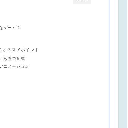
なゲーム？
のオススメポイント
！放置で育成！
アニメーション