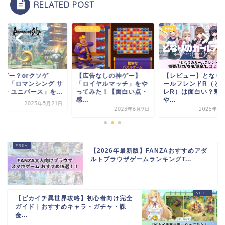
RELATED POST
RPG
カジュアル
神ゲー？orクソゲ
【広告なしの神ゲー】
【レビュー】となり
？】「ロマンシング サ
「ロイヤルマッチ」をや
ールフレンドR（と
リ・ユニバース」を...
ってみた！【面白い点・
レR）は面白い？魅
感...
や...
2023年5月21日
2023年6月9日
2026年7
【2026年最新版】FANZAおすすめアダ
ルトブラウザゲームランキングT...
【ピカイチ異世界攻略】初心者向け完全
ガイド｜おすすめキャラ・ガチャ・課
金...