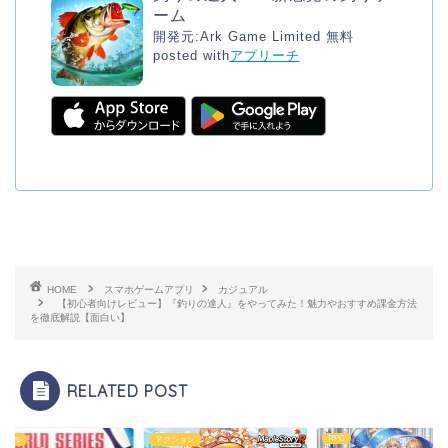
ーム
開発元:
Ark Game Limited
無料
posted with
アプリーチ
HOME
スマホゲームアプリ
カジュアル
【初心者向けレビュー】『釣りの達人』をやってみた！魅力やおすすめ課金方法
を徹底解説【面白い】
RELATED POST
RPG
ュアル
アクション