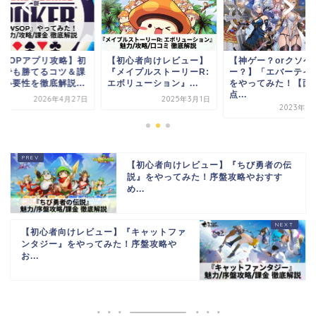
WSOPアプリ攻略】初
【初心者向けレビュー】
【神ゲー？orクソゲ
者でも勝てるコツ＆課
『メイプルストーリーR:
ー？】「エバーテイ
の必要性を徹底解説...
エボリューション』...
をやってみた！【面
点...
2026年4月27日
2025年3月1日
2023年5
【初心者向けレビュー】『ちび勇者の伝
説』をやってみた！序盤攻略やおすす
め...
【初心者向けレビュー】『キャットファ
ンタジー』をやってみた！序盤攻略や
お...