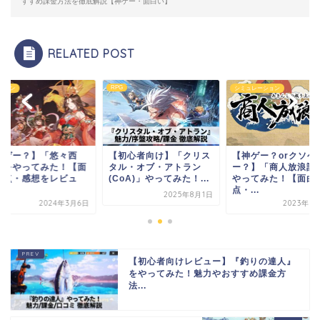
すすめ課金方法を徹底解説【神ゲー・面白い】
RELATED POST
RPG
ション
シミュレーション
神ゲー？】「悠々西
【初心者向け】「クリス
【神ゲー？orクソゲ
」をやってみた！【面
タル・オブ・アトラン
ー？】「商人放浪記
い点・感想をレビュ
(CoA)」やってみた！...
やってみた！【面白
】
点・...
2025年8月1日
2024年3月6日
2023年6
【初心者向けレビュー】『釣りの達人』
をやってみた！魅力やおすすめ課金方
法...