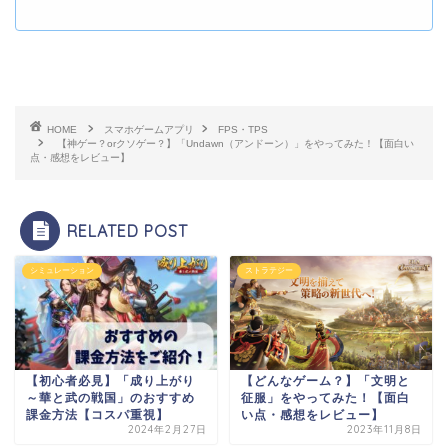
HOME
スマホゲームアプリ
FPS・TPS
【神ゲー？orクソゲー？】「Undawn（アンドーン）」をやってみた！【面白い
点・感想をレビュー】
RELATED POST
シミュレーション
ストラテジー
【初心者必見】「成り上がり
【どんなゲーム？】「文明と
～華と武の戦国」のおすすめ
征服」をやってみた！【面白
課金方法【コスパ重視】
い点・感想をレビュー】
2024年2月27日
2023年11月8日